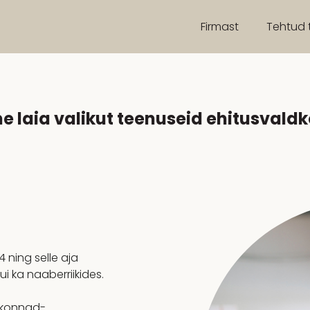
Firmast
Tehtud 
 laia valikut teenuseid ehitusvald
 ning selle aja
kui ka naaberriikides.
ldkonnad-