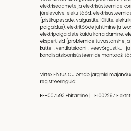
elektriseadmete ja elektrisüsteemide kor
järelevalve, elektritööd, elektrisüsteem
(pistikupesade, valgustite, lülitite, elekt
paigaldus), elektritööde juhtimine ja te
elektripaigaldiste käidu korraldamine, ele
ekspertiisid (problemide tuvastamine ja
kütte-, ventilatsiooni-, veevõrgustiku- ja
kanalisatsioonisüsteemide montaaži tö
Virtex Ehitus OÜ omab järgmisi majandus
registreeringuid:
EEH007593 Ehitamine | TEL002297 Elektri