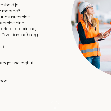
rashoid ja
ide montaaž
riküttesüsteemide
ostamine ning
ktriprojekteerimine,
 kõrvaldamine), ning
öd.
tegevuse registri
tööd