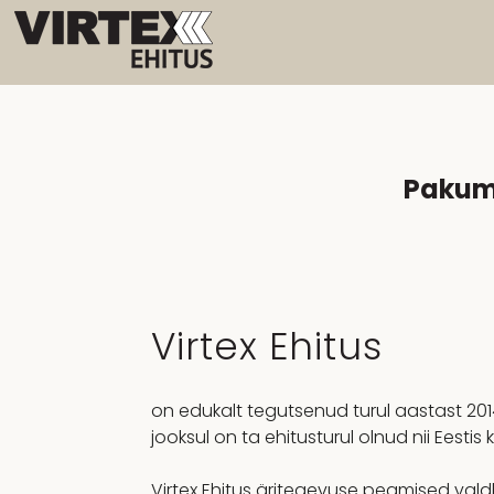
Pakume
Virtex Ehitus
on edukalt tegutsenud turul aastast 2014
jooksul on ta ehitusturul olnud nii Eestis 
Virtex Ehitus äritegevuse peamised va